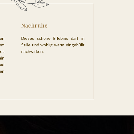
Nachruhe
hen
Dieses schöne Erlebnis darf in
em
Stille und wohlig warm eingehüllt
des
nachwirken.
in
bad
en