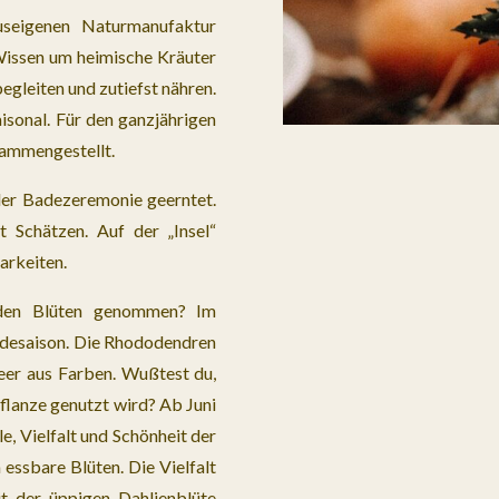
useigenen Naturmanufaktur
Wissen um heimische Kräuter
begleiten und zutiefst nähren.
isonal. Für den ganzjährigen
ammengestellt.
der Badezeremonie geerntet.
t Schätzen. Auf der „Insel“
arkeiten.
nden Blüten genommen?
Im
adesaison. Die Rhododendren
eer aus Farben. Wußtest du,
lpflanze genutzt wird? Ab Juni
e, Vielfalt und Schönheit der
essbare Blüten. Die Vielfalt
it der üppigen Dahlienblüte