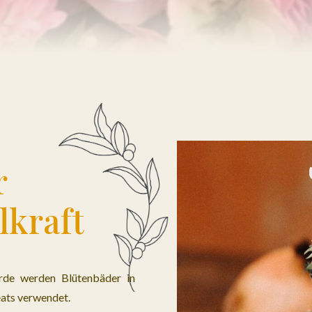
r
lkraft
Erde werden Blütenbäder in
eats verwendet.