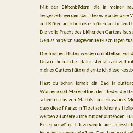
Mit den Blütenbädern, die in meiner ha
hergestellt werden, darf dieses wunderbare 
und Blüten auch bei uns erblühen, uns heilend 
Die volle Pracht des blühenden Gartens ist sa
Genuss habe ich ausgewählte Mischungen zus
Die frischen Blüten werden unmittelbar vor 
Unsere heimische Natur steckt randvoll mi
meines Gartens hüte und ernte ich diese Kostb
Hast du schon jemals ein Bad in dufte
Wonnemonat Mai eröffnet der Flieder die B
schenken uns von Mai bis Juni ein wahres M
dass diese Pflanze in Tibet seit jeher als Hei
werden all unsere Sinne mit der duftenden Füll
Rosen verwöhnt. Ich verwende ausschliesslich 
ist nahezu unerschöpflich. Das Jahr wird m